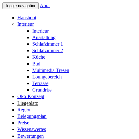
Direkt zum Inhalt
Ahoi
Toggle navigation
Hausboot
Interieur
Interieur
Ausstattung
Schlafzimmer 1
Schlafzimmer 2
Küche
Bad
Multimedia-Tresen
Loungebereich
Terrasse
Grundriss
Öko-Konzept
Liegeplatz
Region
Belegungsplan
Preise
Wissenswertes
Bewertungen